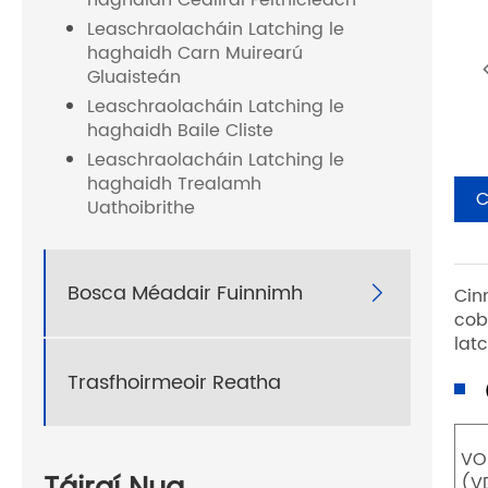
haghaidh Ceallraí Feithicleach
Leaschraolacháin Latching le
haghaidh Carn Muirearú
Gluaisteán
Leaschraolacháin Latching le
haghaidh Baile Cliste
Leaschraolacháin Latching le
haghaidh Trealamh
C
Uathoibrithe
Bosca Méadair Fuinnimh

Cin
cob
lat
Trasfhoirmeoir Reatha
（
VO
(V