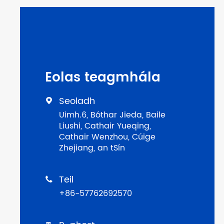
Eolas teagmhála
Seoladh

Uimh.6, Bóthar Jieda, Baile
Liushi, Cathair Yueqing,
Cathair Wenzhou, Cúige
Zhejiang, an tSín
Teil

+86-57762692570