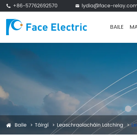
+86-57762692570
lydia@face-relay.co


BAILE
MA
Baile
Táirgí
Leaschraolacháin Latching
Le