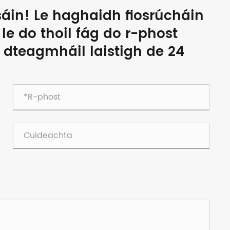
sáin! Le haghaidh fiosrúcháin
, le do thoil fág do r-phost
dteagmháil laistigh de 24