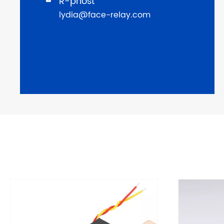
R-phost

lydia@face-relay.com