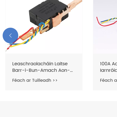

Leaschraolacháin Laitse
100A Ao
Barr-i-Bun-Amach Aon-
Iarnrói
Chéim 2P
Latchi
Féach ar Tuilleadh >>
Féach a