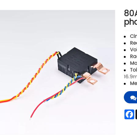
80A
ph
Ci
Re
Vo
Ra
Mo
Toi
16.9
Me