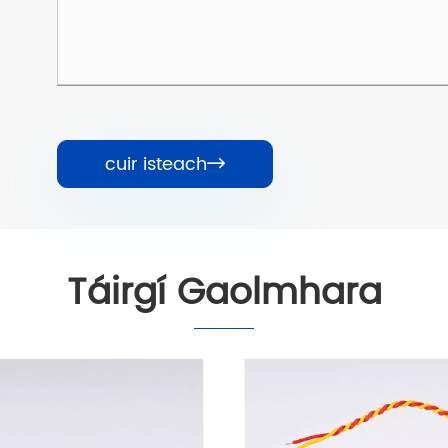
cuir isteach

Táirgí Gaolmhara