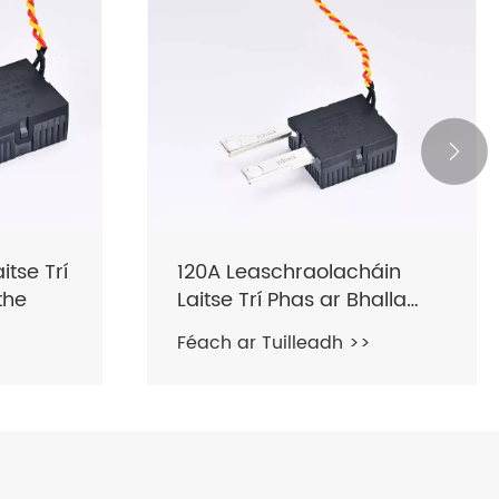

itse Trí
120A Leaschraolacháin
the
Laitse Trí Phas ar Bhalla
Feistithe
Féach ar Tuilleadh >>