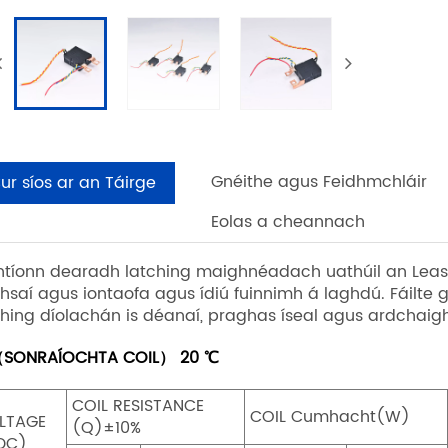
Gnéithe agus Feidhmchláir
ur síos ar an Táirge
Eolas a cheannach
ntíonn dearadh latching maighnéadach uathúil an Leas
hsaí agus iontaofa agus ídiú fuinnimh á laghdú. Fáilt
ching díolachán is déanaí, praghas íseal agus ardchai
SONRAÍOCHTA COIL） 20 ℃
COIL RESISTANCE
COIL Cumhacht(W)
LTAGE
(Q)±10%
DC)