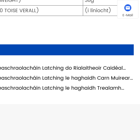
WEIGHT)
38g
0 TOISE VERALL)
(i líníocht)
E-Mail
easchraolacháin Latching do Rialaitheoir Caidéal
sce
easchraolacháin Latching le haghaidh Carn Muirearú
uaisteán
easchraolacháin Latching le haghaidh Trealamh
hoibrithe