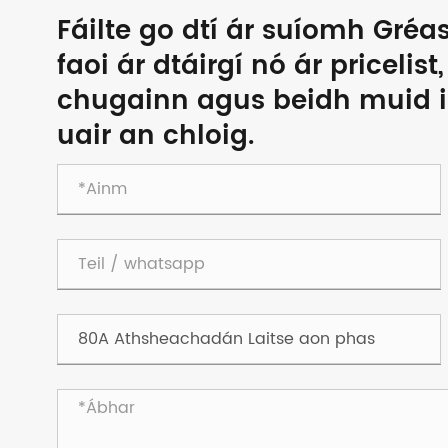
Fáilte go dtí ár suíomh Gréa
faoi ár dtáirgí nó ár pricelist
chugainn agus beidh muid i 
uair an chloig.