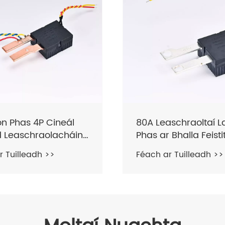
n Phas 4P Cineál
80A Leaschraoltaí La
d Leaschraolacháin
Phas ar Bhalla Feisti
ng
r Tuilleadh >>
Féach ar Tuilleadh >>