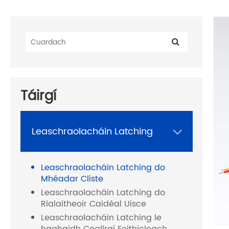
Táirgí
Leaschraolacháin Latching

Leaschraolacháin Latching do
Mhéadar Cliste
Leaschraolacháin Latching do
Rialaitheoir Caidéal Uisce
Leaschraolacháin Latching le