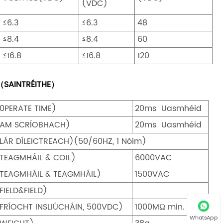
(VDC)
≤6.3
≤6.3
48
≤8.4
≤8.4
60
≤16.8
≤16.8
120
（SAINTRÉITHE）
0PERATE TIME)
20ms Uasmhéid
AM SCRÍOBHACH)
20ms Uasmhéid
LÁR DÍLEICTREACH)(50/60HZ, 1 Nóim)
TEAGMHÁIL & COIL)
6000VAC
TEAGMHÁIL & TEAGMHÁIL)
1500VAC
FIELD&FIELD)
FRÍOCHT INSLIÚCHÁIN, 500VDC)
1000MΩ min.
WhatsApp