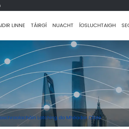
m
IDIR LINNE
TÁIRGÍ
NUACHT
ÍOSLUCHTAIGH
SE
aschraolacháin Latching do Mhéadar Cliste