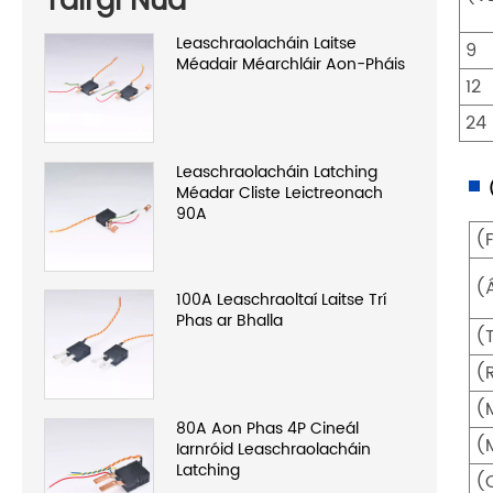
Táirgí Nua
Leaschraolacháin Laitse
9
Méadair Méarchláir Aon-Pháis
12
24
Leaschraolacháin Latching
（
Méadar Cliste Leictreonach
90A
(
(
100A Leaschraoltaí Laitse Trí
Phas ar Bhalla
(
(
(
80A Aon Phas 4P Cineál
(
Iarnróid Leaschraolacháin
Latching
(