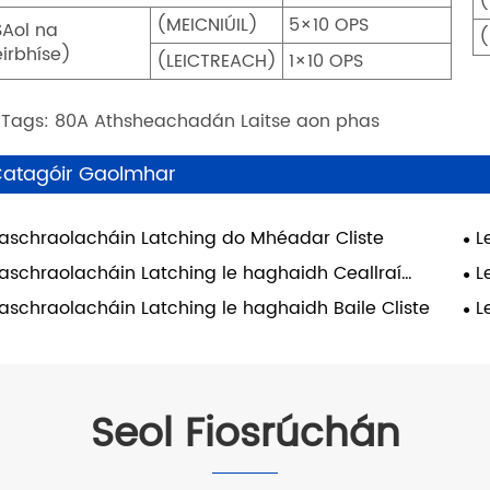
(
(MEICNIÚIL)
5×10 OPS
SAol na
(
eirbhíse)
(LEICTREACH)
1×10 OPS
 Tags: 80A Athsheachadán Laitse aon phas
atagóir Gaolmhar
aschraolacháin Latching do Mhéadar Cliste
L
Ui
aschraolacháin Latching le haghaidh Ceallraí
L
thicleach
Gl
aschraolacháin Latching le haghaidh Baile Cliste
L
Uat
Seol Fiosrúchán