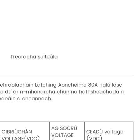
Treoracha suiteála
chraolacháin Latching Aonchéime 80A rialú lasc
e go dtí ár n-mhonarcha chun na hathsheachadáin
ghdeáin a cheannach.
AG SOCRÚ
OIBRIÚCHÁN
CEADÚ voltage
VOLTAGE
VOLTAGE(VDC)
(VDC)