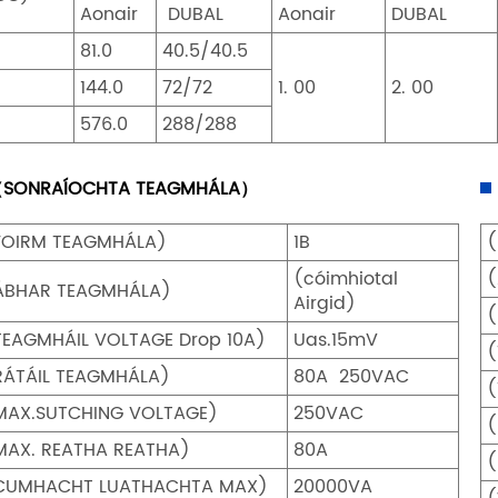
Aonair
DUBAL
Aonair
DUBAL
81.0
40.5/40.5
144.0
72/72
1. 00
2. 00
576.0
288/288
SONRAÍOCHTA TEAGMHÁLA）
FOIRM TEAGMHÁLA)
1B
(
(cóimhiotal
(
ÁBHAR TEAGMHÁLA)
Airgid)
(
TEAGMHÁIL VOLTAGE Drop 10A)
Uas.15mV
(
RÁTÁIL TEAGMHÁLA)
80A 250VAC
(
MAX.SUTCHING VOLTAGE)
250VAC
(
MAX. REATHA REATHA)
80A
(
CUMHACHT LUATHACHTA MAX)
20000VA