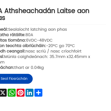
 Athsheachadán Laitse aon
as
neál:
Sealaíocht latching aon phas
atha rátáilte:
80A
ltas tiomána:
6VDC-48VDC
on teochta oibriúcháin:
-20°C go 70°C
dh ceangail:
nasc scriú / nasc críochfoirt
sí:
Múnla caighdeánach: 35.7mm x32.45mm x
mm
áchan:
thart ar 0.04kg
Seol Fiosrúchán
Facebook
X
WhatsApp
Pinterest
LinkedIn
Share