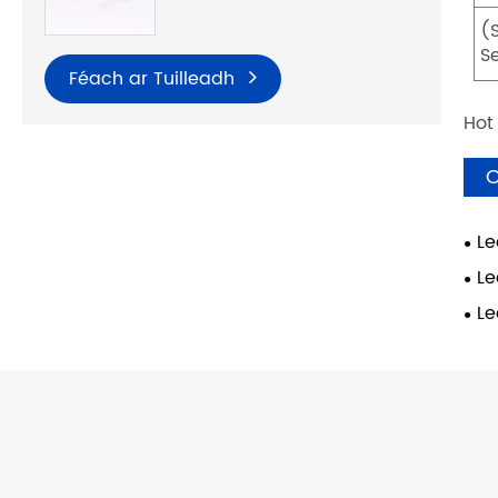
(
S
Féach ar Tuilleadh
Hot
C
Le
Le
Fei
Le